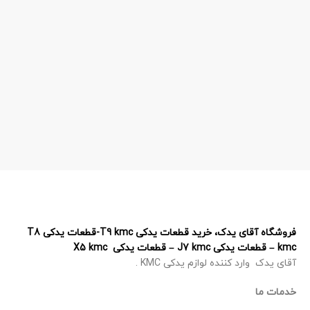
فروشگاه آقای یدک، خرید قطعات یدکی T9 kmc-قطعات یدکی T8
kmc – قطعات یدکی J7 kmc – قطعات یدکی X5 kmc
آقای یدک وارد کننده لوازم یدکی KMC .
خدمات ما