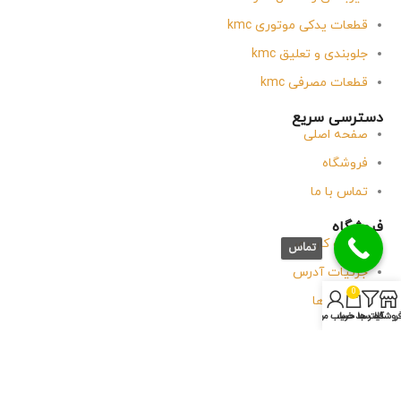
قطعات یدکی موتوری kmc
جلوبندی و تعلیق kmc
قطعات مصرفی kmc
دسترسی سریع
صفحه اصلی
فروشگاه
تماس با ما
فروشگاه
حساب کاربری
تماس
جزئیات آدرس
0
سفارش ها
روشگاه
فیلتر ها
سبد خرید
حساب من
وبلاگ
تماس با آقای یدک
پاسخگویی
شنبه
تا
پنجشنبه