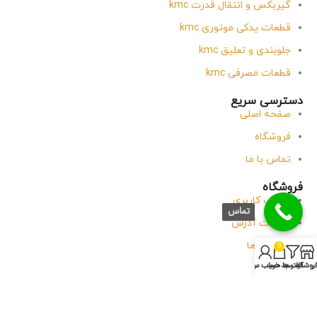
گیربکس و انتقال قدرت kmc
قطعات یدکی موتوری kmc
جلوبندی و تعلیق kmc
قطعات مصرفی kmc
دسترسی سریع
صفحه اصلی
فروشگاه
تماس با ما
فروشگاه
حساب کاربری
تماس
جزئیات آدرس
سفارش ها
0
روشگاه
فیلتر ها
سبد خرید
حساب من
وبلاگ
تماس با آقای یدک
پاسخگویی
شنبه
تا
پنجشنبه