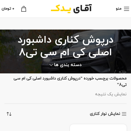
منو
0
تومان
درپوش کناری داشبورد
اصلی کی ام سی تی8
دسته بندی ها
خانه
محصولات برچسب خورده “درپوش کناری داشبورد اصلی کی ام سی
تی8”
نمایش یک نتیجه
نمایش نوار کناری