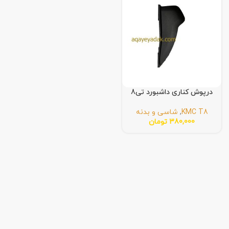
درپوش کناری داشبورد تی8
KMC T8
,
شاسی و بدنه
380,000
تومان