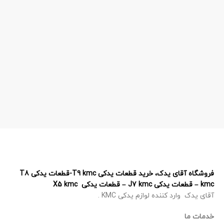
فروشگاه آقای یدک، خرید قطعات یدکی T9 kmc-قطعات یدکی T8
kmc – قطعات یدکی J7 kmc – قطعات یدکی X5 kmc
آقای یدک وارد کننده لوازم یدکی KMC .
خدمات ما