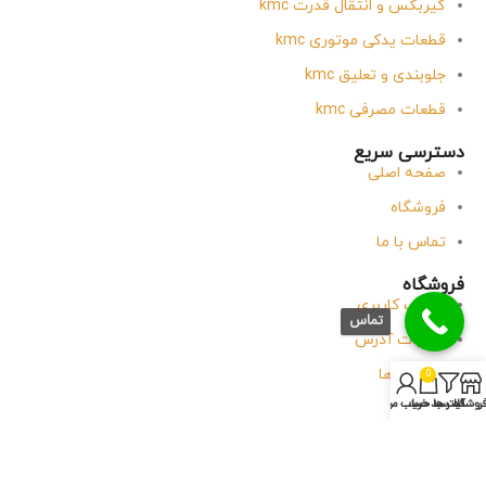
گیربکس و انتقال قدرت kmc
قطعات یدکی موتوری kmc
جلوبندی و تعلیق kmc
قطعات مصرفی kmc
دسترسی سریع
صفحه اصلی
فروشگاه
تماس با ما
فروشگاه
حساب کاربری
تماس
جزئیات آدرس
سفارش ها
0
روشگاه
فیلتر ها
سبد خرید
حساب من
وبلاگ
تماس با آقای یدک
پاسخگویی
شنبه
تا
پنجشنبه