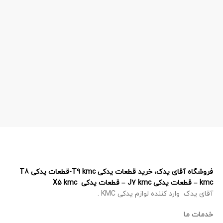
فروشگاه آقای یدک، خرید قطعات یدکی T9 kmc-قطعات یدکی T8
kmc – قطعات یدکی J7 kmc – قطعات یدکی X5 kmc
آقای یدک وارد کننده لوازم یدکی KMC .
خدمات ما