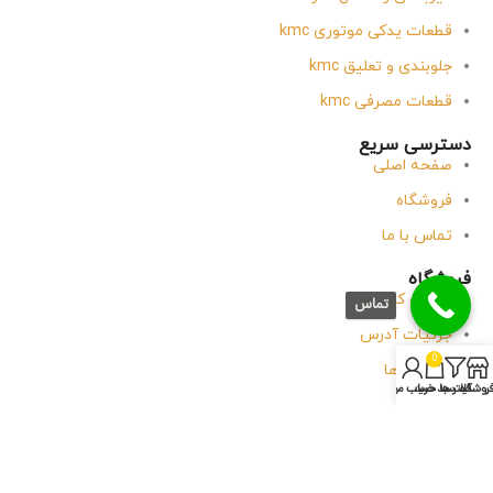
قطعات یدکی موتوری kmc
جلوبندی و تعلیق kmc
قطعات مصرفی kmc
دسترسی سریع
صفحه اصلی
فروشگاه
تماس با ما
فروشگاه
حساب کاربری
تماس
جزئیات آدرس
0
سفارش ها
روشگاه
فیلتر ها
سبد خرید
حساب من
وبلاگ
تماس با آقای یدک
پاسخگویی
شنبه
تا
پنجشنبه