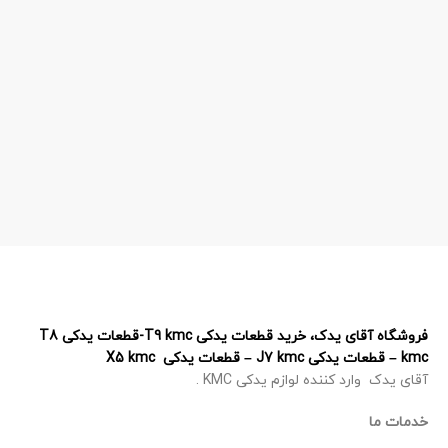
فروشگاه آقای یدک، خرید قطعات یدکی T9 kmc-قطعات یدکی T8
kmc – قطعات یدکی J7 kmc – قطعات یدکی X5 kmc
آقای یدک وارد کننده لوازم یدکی KMC .
خدمات ما