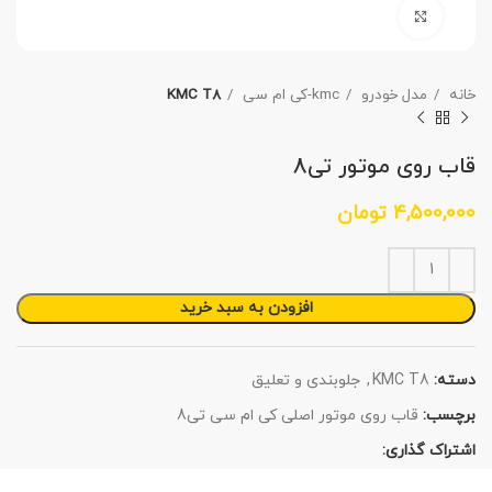
برای بزرگنمایی کلیک کنید
خانه
مدل خودرو
kmc-کی ام سی
KMC T8
قاب روی موتور تی8
4,500,000
تومان
افزودن به سبد خرید
دسته:
KMC T8
,
جلوبندی و تعلیق
برچسب:
قاب روی موتور اصلی کی ام سی تی8
اشتراک گذاری: