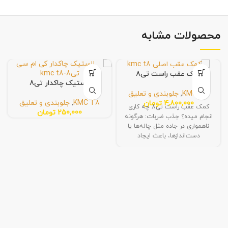
محصولات مشابه
کمک عقب راست تی8
لاستیک چاکدار تی8
KMC T8
,
جلوبندی و تعلیق
KMC T8
,
جلوبندی و تعلیق
4,800,000
تومان
کمک عقب راست تی8 چه کاری
250,000
تومان
انجام میده؟ جذب ضربات: هرگونه
ناهمواری در جاده مثل چاله‌ها یا
دست‌اندازها، باعث ایجاد