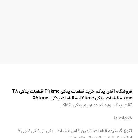
فروشگاه آقای یدک، خرید قطعات یدکی T9 kmc-قطعات یدکی T8
kmc – قطعات یدکی J7 kmc – قطعات یدکی X5 kmc
آقای یدک وارد کننده لوازم یدکی KMC .
خدمات ما
تنوع گسترده قطعات:
تامین کامل قطعات یدکی تی۹ تی8 جی7
ایکس 5، از اصلی‌ترین تا لوازم جانبی.