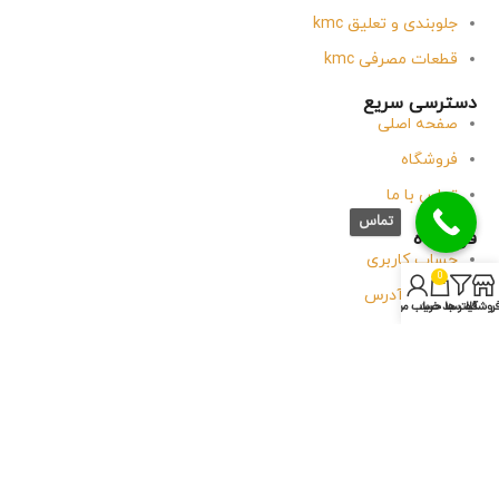
جلوبندی و تعلیق kmc
قطعات مصرفی kmc
دسترسی سریع
صفحه اصلی
فروشگاه
تماس با ما
تماس
فروشگاه
حساب کاربری
0
جزئیات آدرس
روشگاه
فیلتر ها
سبد خرید
حساب من
سفارش ها
وبلاگ
تماس با آقای یدک
پاسخگویی
شنبه
تا
پنجشنبه
موبایل: 09120038148