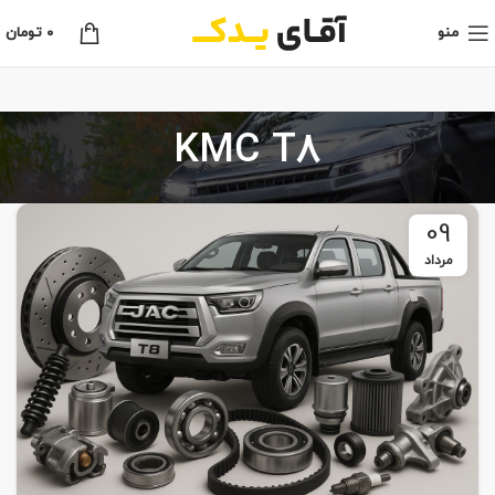
منو
0
تومان
KMC T8
09
مرداد