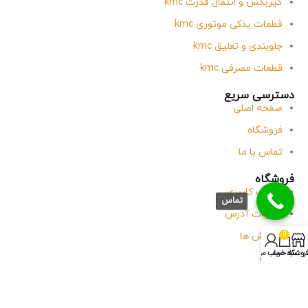
گیربکس و انتقال قدرت kmc
قطعات یدکی موتوری kmc
جلوبندی و تعلیق kmc
قطعات مصرفی kmc
دسترسی سریع
صفحه اصلی
فروشگاه
تماس با ما
فروشگاه
حساب کاربری
تماس
جزئیات آدرس
سفارش ها
0
روشگاه
سبد خرید
حساب من
وبلاگ
تماس با آقای یدک
پاسخگویی
شنبه
تا
پنجشنبه