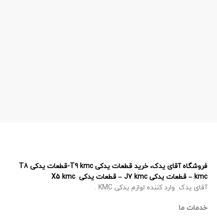
فروشگاه آقای یدک، خرید قطعات یدکی T9 kmc-قطعات یدکی T8
kmc – قطعات یدکی J7 kmc – قطعات یدکی X5 kmc
آقای یدک وارد کننده لوازم یدکی KMC .
خدمات ما