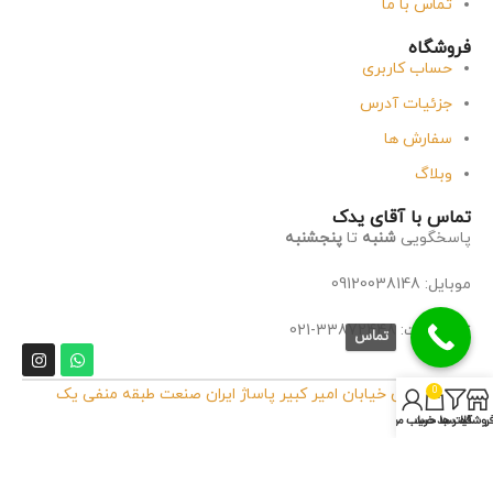
تماس با ما
فروشگاه
حساب کاربری
جزئیات آدرس
سفارش ها
وبلاگ
تماس با آقای یدک
پاسخگویی
شنبه
تا
پنجشنبه
موبایل: 09120038148
تلفن ثابت: 33872448-021
تماس
0
آدرس:
تهران خیابان امیر کبیر پاساژ ایران صنعت طبقه منفی یک
پلاک 32
روشگاه
فیلتر ها
سبد خرید
حساب من
آدرس انبار:
تهران مشیریه انتهای بوعلی شرقی پلاک ۸۳