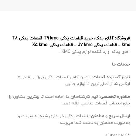
فروشگاه آقای یدک، خرید قطعات یدکی T9 kmc-قطعات یدکی T8
kmc – قطعات یدکی J7 kmc – قطعات یدکی X5 kmc
آقای یدک وارد کننده لوازم یدکی KMC .
خدمات ما
تنوع گسترده قطعات:
تامین کامل قطعات یدکی تی۹ تی8 جی7
ایکس 5، از اصلی‌ترین تا لوازم جانبی.
مشاوره تخصصی:
تیم کارشناسان ما آماده است تا بهترین مشاوره را
برای انتخاب قطعات مناسب ارائه دهد.
ارسال سریع و مطمئن:
قطعات یدکی خریداری شده به سرعت و
به‌صورت مطمئن به دست شما می‌رسد.
09120038148