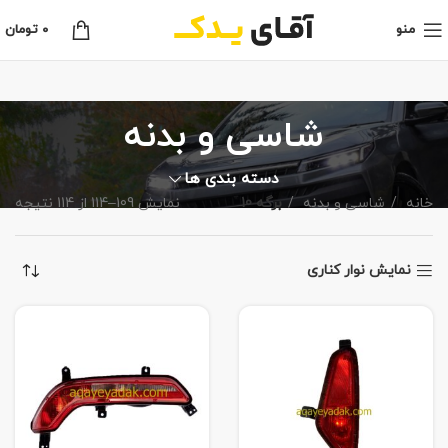
منو
0
تومان
شاسی و بدنه
دسته بندی ها
خانه
شاسی و بدنه
برگه 10
نمایش 109–114 از 114 نتیجه
نمایش نوار کناری