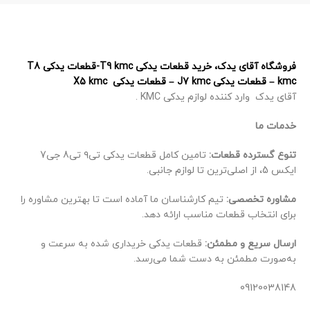
فروشگاه آقای یدک، خرید قطعات یدکی T9 kmc-قطعات یدکی T8
kmc – قطعات یدکی J7 kmc – قطعات یدکی X5 kmc
آقای یدک وارد کننده لوازم یدکی KMC .
خدمات ما
تنوع گسترده قطعات:
تامین کامل قطعات یدکی تی۹ تی8 جی7
ایکس 5، از اصلی‌ترین تا لوازم جانبی.
مشاوره تخصصی:
تیم کارشناسان ما آماده است تا بهترین مشاوره را
برای انتخاب قطعات مناسب ارائه دهد.
ارسال سریع و مطمئن:
قطعات یدکی خریداری شده به سرعت و
به‌صورت مطمئن به دست شما می‌رسد.
09120038148