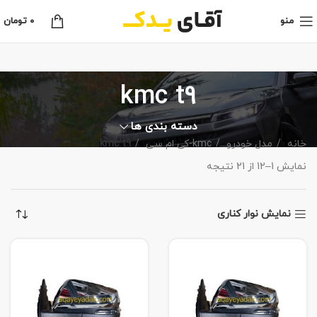
منو
0
تومان
kmc t9
دسته بندی ها
خانه
مدل خودرو
kmc-کی ام سی
kmc t9
نمایش 1–12 از 21 نتیجه
نمایش نوار کناری