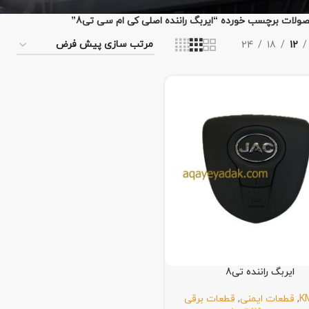
ولات برچسب خورده “ایربگ راننده اصلی کی ام سی تی8”
24
18
12
ایربگ راننده تی8
K
,
قطعات ایمنی
,
قطعات برقی