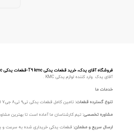
فروشگاه آقای یدک، خرید قطعات یدکی T9 kmc-قطعات یدکی T8 kmc – قطعات یدکی J7 kmc – قطعات یدکی X5 kmc
آقای یدک وارد کننده لوازم یدکی KMC .
خدمات ما
تنوع گسترده قطعات:
تامین کامل قطعات یدکی تی۹ تی8 جی7 ایکس 5، از اصلی‌ترین تا لوازم جانبی.
مشاوره تخصصی:
تیم کارشناسان ما آماده است تا بهترین مشاوره
ارسال سریع و مطمئن:
قطعات یدکی خریداری شده به سرعت و ب