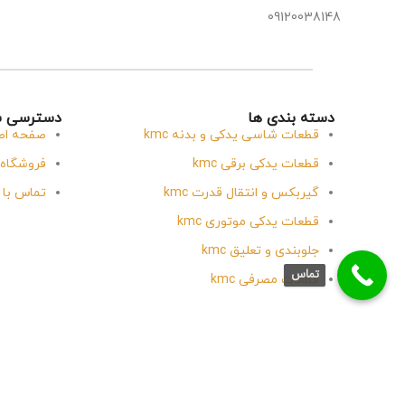
09120038148
دسته بندی ها
دسترسی س
قطعات شاسی یدکی و بدنه kmc
صفحه اص
قطعات یدکی برقی kmc
فروشگاه
گیربکس و انتقال قدرت kmc
تماس با 
قطعات یدکی موتوری kmc
جلوبندی و تعلیق kmc
تماس
قطعات مصرفی kmc