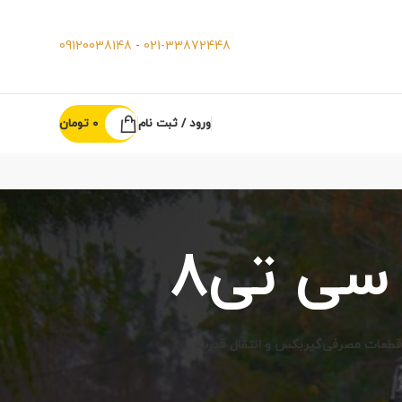
09120038148
-
021-33872448
ورود / ثبت نام
0
تومان
 سی تی8
قطعات مصرفی
گیربکس و انتقال قدرت