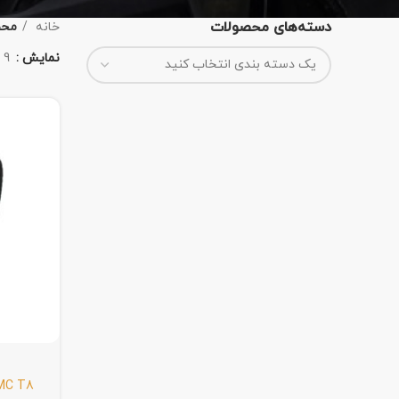
دسته‌های محصولات
خانه
محص
نمایش
9
MC T8