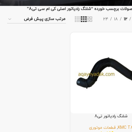
ولات برچسب خورده “شلنگ رادیاتور اصلی کی ام سی تی8”
24
18
12
شلنگ رادیاتور تی8
KMC T
,
قطعات موتوری