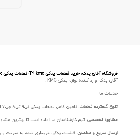
فروشگاه آقای یدک، خرید قطعات یدکی T9 kmc-قطعات یدکی T8 kmc – قطعات یدکی J7 kmc – قطعات یدکی X5 kmc
آقای یدک وارد کننده لوازم یدکی KMC .
خدمات ما
تنوع گسترده قطعات:
تامین کامل قطعات یدکی تی۹ تی8 جی7 ایکس 5، از اصلی‌ترین تا لوازم جانبی.
مشاوره تخصصی:
تیم کارشناسان ما آماده است تا بهترین مشاوره
ارسال سریع و مطمئن:
قطعات یدکی خریداری شده به سرعت و ب