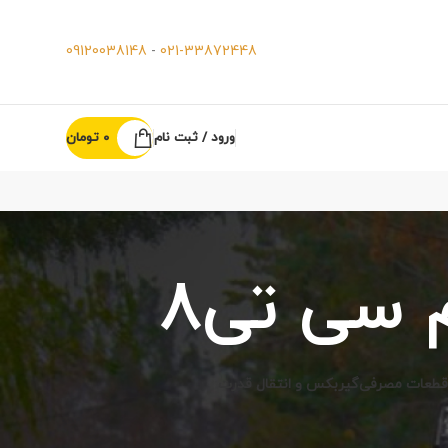
09120038148
-
021-33872448
ورود / ثبت نام
0
تومان
 سی تی8
قطعات مصرفی
گیربکس و انتقال قدرت