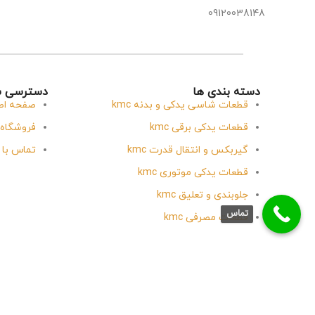
09120038148
دسته بندی ها
دسترسی س
قطعات شاسی یدکی و بدنه kmc
صفحه اص
قطعات یدکی برقی kmc
فروشگاه
گیربکس و انتقال قدرت kmc
تماس با 
قطعات یدکی موتوری kmc
جلوبندی و تعلیق kmc
تماس
قطعات مصرفی kmc