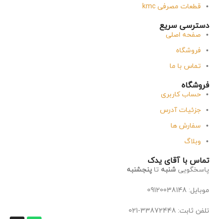
قطعات مصرفی kmc
دسترسی سریع
صفحه اصلی
فروشگاه
تماس با ما
فروشگاه
حساب کاربری
جزئیات آدرس
سفارش ها
وبلاگ
تماس با آقای یدک
پاسخگویی
شنبه
تا
پنجشنبه
موبایل: 09120038148
تلفن ثابت: 33872448-021