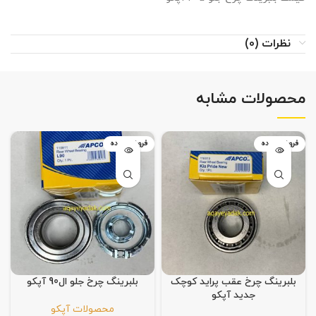
نظرات (0)
محصولات مشابه
فروخته شده
فروخته شده
بلبرینگ چرخ عقب پراید کوچک
بلبرینگ چرخ جلو ال90 آپکو
جدید آپکو
محصولات آپکو