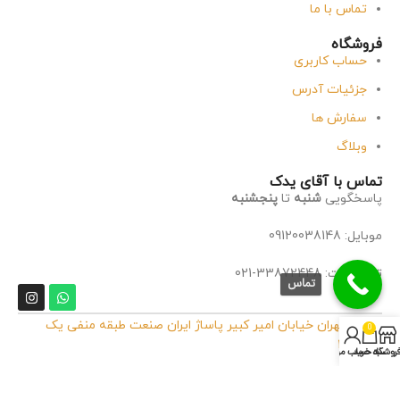
تماس با ما
فروشگاه
حساب کاربری
جزئیات آدرس
سفارش ها
وبلاگ
تماس با آقای یدک
پاسخگویی
شنبه
تا
پنجشنبه
موبایل: 09120038148
تلفن ثابت: 33872448-021
تماس
آدرس:
تهران خیابان امیر کبیر پاساژ ایران صنعت طبقه منفی یک
0
پلاک 32
روشگاه
سبد خرید
حساب من
آدرس انبار:
تهران مشیریه انتهای بوعلی شرقی پلاک ۸۳