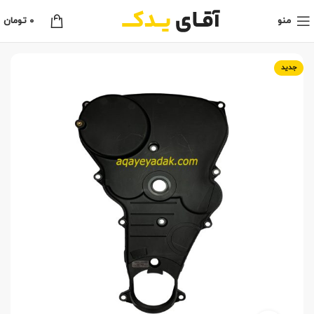
منو
0
تومان
جدید