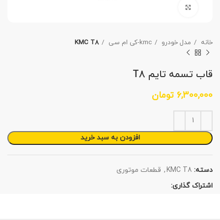
برای بزرگنمایی کلیک کنید
خانه
مدل خودرو
kmc-کی ام سی
KMC T8
قاب تسمه تایم T8
6,300,000
تومان
افزودن به سبد خرید
دسته:
KMC T8
,
قطعات موتوری
اشتراک گذاری: