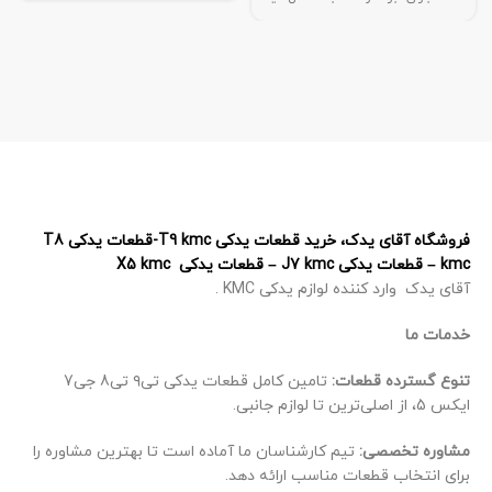
فروشگاه آقای یدک، خرید قطعات یدکی T9 kmc-قطعات یدکی T8
kmc – قطعات یدکی J7 kmc – قطعات یدکی X5 kmc
آقای یدک وارد کننده لوازم یدکی KMC .
خدمات ما
تنوع گسترده قطعات:
تامین کامل قطعات یدکی تی۹ تی8 جی7
ایکس 5، از اصلی‌ترین تا لوازم جانبی.
مشاوره تخصصی:
تیم کارشناسان ما آماده است تا بهترین مشاوره را
برای انتخاب قطعات مناسب ارائه دهد.