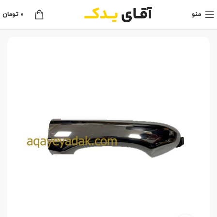
منو
0
تومان