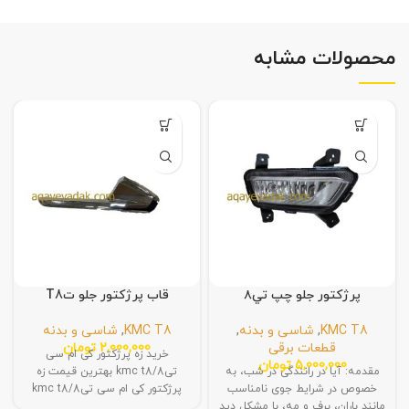
محصولات مشابه
پرژکتور جلو چپ تي٨
قاب پرژکتور جلو تT8
KMC T8
,
شاسی و بدنه
,
KMC T8
,
شاسی و بدنه
قطعات برقی
2,000,000
تومان
خرید زه پرژکتور کی ام سی
5,000,000
تومان
مقدمه: آیا در رانندگی در شب، به
تی8/kmc t8 بهترین قیمت زه
خصوص در شرایط جوی نامناسب
پرژکتور کی ام سی تی8/kmc t8
مانند باران، برف و مه، با مشکل دید