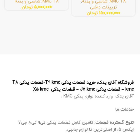
KMC T8
,
شاسی و بدنه
,
KMC T8
,
شاسی و بدنه
تزیینات داخلی
5,000,000
تومان
150,000,000
تومان
فروشگاه آقای یدک، خرید قطعات یدکی T9 kmc-قطعات یدکی T8
kmc – قطعات یدکی J7 kmc – قطعات یدکی X5 kmc
آقای یدک وارد کننده لوازم یدکی KMC .
خدمات ما
تنوع گسترده قطعات:
تامین کامل قطعات یدکی تی۹ تی8 جی7
ایکس 5، از اصلی‌ترین تا لوازم جانبی.