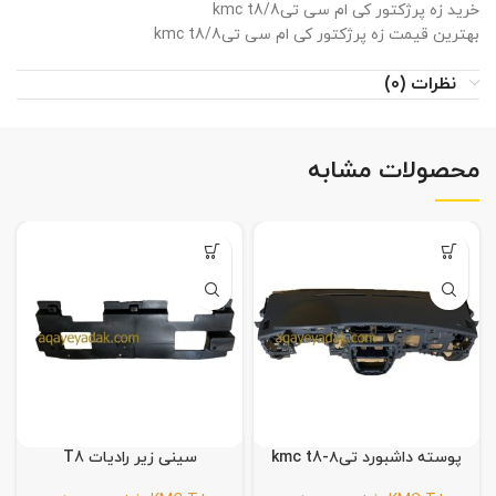
خرید زه پرژکتور کی ام سی تی8/kmc t8
بهترین قیمت زه پرژکتور کی ام سی تی8/kmc t8
نظرات (0)
محصولات مشابه
پوسته داشبورد تی۸-kmc t8
سینی زیر رادیات T8