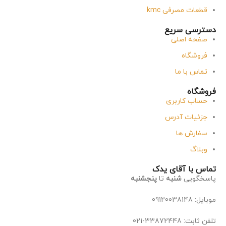
قطعات مصرفی kmc
دسترسی سریع
صفحه اصلی
فروشگاه
تماس با ما
فروشگاه
حساب کاربری
جزئیات آدرس
سفارش ها
وبلاگ
تماس با آقای یدک
پاسخگویی
شنبه
تا
پنجشنبه
موبایل: 09120038148
تلفن ثابت: 33872448-021