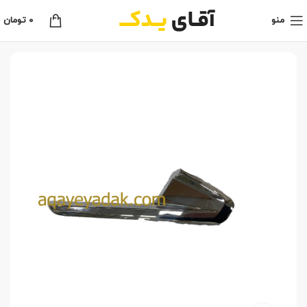
منو
0
تومان