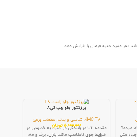
ند عمر مفید جعبه فرمان را افزایش دهد.
پرژکتور جلو چپ تي٨
KMC T8
,
شاسی و بدنه
,
قطعات برقی
5,000,000
تومان
ی انجام میده؟
مقدمه: آیا در رانندگی در شب، به خصوص در
جاده مثل
شرایط جوی نامناسب مانند باران، برف و مه،
یدک عر