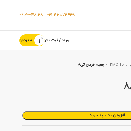
09120038148
-
021-33872448
ورود / ثبت نام
0
تومان
KMC T8
جعبه فرمان تی٨
افزودن به سبد خرید