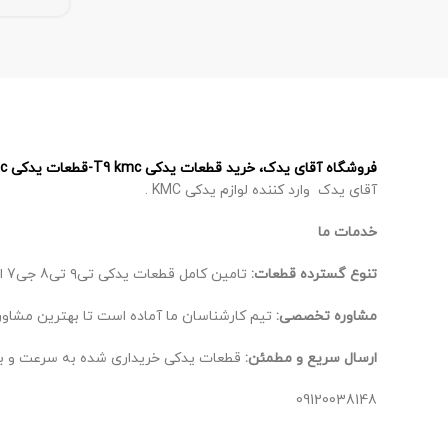
فروشگاه آقای یدک، خرید قطعات یدکی T9 kmc-قطعات یدکی T8 kmc – قطعات یدکی J7 kmc – قطعات یدکی X5 kmc
آقای یدک وارد کننده لوازم یدکی KMC .
خدمات ما
تنوع گسترده قطعات:
تامین کامل قطعات یدکی تی۹ تی8 جی7 ایکس 5، از اصلی‌ترین تا لوازم جانبی.
مشاوره تخصصی:
تیم کارشناسان ما آماده است تا بهترین مشاوره
ارسال سریع و مطمئن:
قطعات یدکی خریداری شده به سرعت و ب
09120038148