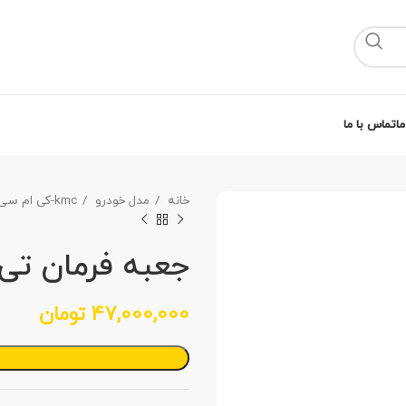
ما
تماس با ما
خانه
مدل خودرو
kmc-کی ام سی
جعبه فرمان تی٨
47,000,000
تومان