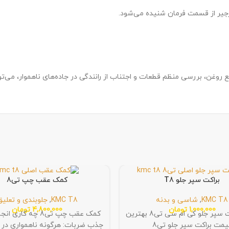
رجیر از قسمت فرمان شنیده می‌شود.
غن، بررسی منظم قطعات و اجتناب از رانندگی در جاده‌های ناهموار، می‌توا
براکت سپر جلو T8
کمک عقب چپ تی8
KMC T8
,
شاسی و بدنه
KMC T8
,
جلوبندی و تعلیق
1,000,000
تومان
4,800,000
تومان
خرید براکت سپر جلو کی ام سی تی8 بهترین
کمک عقب چپ تی8 چه کار
یمت براکت سپر جلو تی8
جذب ضربات: هرگونه ناهمواری در 