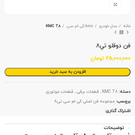
برای بزرگنمایی کلیک کنید
خانه
مدل خودرو
kmc-کی ام سی
KMC T8
فن دوقلو تي٨
25,000,000
تومان
افزودن به سبد خرید
دسته:
KMC T8
,
قطعات برقی
,
قطعات موتوری
برچسب:
مجموعه فن اصلی کی ام سی تی8
اشتراک گذاری:
توضیحات