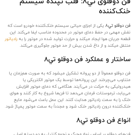
فن دوقلوی تي٨: قلب تپنده سیستم
خنک‌کننده
فن دوقلو تي٨
یکی از اجزای حیاتی سیستم خنک‌کننده خودرو است که
نقش مهمی در حفظ دمای موتور در محدوده مناسب ایفا می‌کند. این
قطعه جریان هوا ايجاد ميكند و حرارت تولید شده در موتور را به
رادیاتور
منتقل ميكند و از داغ شدن بیش از حد موتور جلوگیری می‌کند.
ساختار و عملکرد فن دوقلو تي٨
فن دوقلو معمولاً از دو پروانه تشکیل ميشود که به صورت هم‌زمان یا
متناوب می‌چرخند. این پروانه‌ها توسط یک موتور الکتریکی یا
هیدرولیکی به حرکت در می‌آیند. هنگامی که دمای موتور افزایش
می‌یابد، ترموستات فرمان می‌دهد تا فن‌ها شروع به کار کنند و هوای
خنک را به سمت رادیاتور هدایت کنند. این عمل باعث می‌شود مایع
خنک‌کننده درون رادیاتور خنک شود و مجدداً به سمت موتور پمپاژ شود.
انواع فن دوقلو تي٨
فن‌های دوقلو بر اساس نوع محرک و نحوه کنترل به دو دسته اصلی