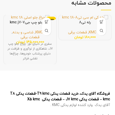
محصولات مشابه
جدید
رله تی8
چراغ جلو چپ جی7-kmc j7
KMC T8
,
قطعات برقی
KMC J7
,
شاسی و بدنه
,
180,000
تومان
قطعات برقی
145,000,000
تومان
سفری در دنیای نور: چراغ جلو چپ
J7، شاهکاری از نوآوری و ظرافت در
دنیای پرشتاب خودروها، چراغ‌ها
نقشی فراتر
فروشگاه آقای یدک، خرید قطعات یدکی T9 kmc-قطعات یدکی T8
kmc – قطعات یدکی J7 kmc – قطعات یدکی X5 kmc
آقای یدک وارد کننده لوازم یدکی KMC .