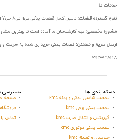
خدمات ما
تنوع گسترده قطعات:
تامین کامل قطعات یدکی تی۹ تی8 جی7 ایکس 5، از اصلی‌ترین تا لوازم جانبی.
مشاوره تخصصی:
تیم کارشناسان ما آماده است تا بهترین مشاوره
ارسال سریع و مطمئن:
قطعات یدکی خریداری شده به سرعت و ب
09120038148
دسته بندی ها
دسترسی س
قطعات شاسی یدکی و بدنه kmc
صفحه اص
قطعات یدکی برقی kmc
فروشگاه
گیربکس و انتقال قدرت kmc
تماس با 
قطعات یدکی موتوری kmc
جلوبندی و تعلیق kmc