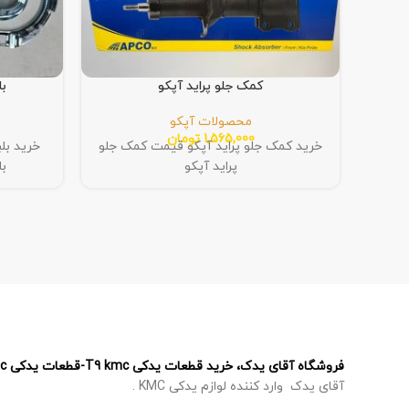
کمک جلو پراید آپکو
بل
محصولات آپکو
1,565,000
تومان
خرید کمک جلو پراید آپکو قیمت کمک جلو
پراید آپکو
بل
فروشگاه آقای یدک، خرید قطعات یدکی T9 kmc-قطعات یدکی T8 kmc – قطعات یدکی J7 kmc – قطعات یدکی X5 kmc
آقای یدک وارد کننده لوازم یدکی KMC .