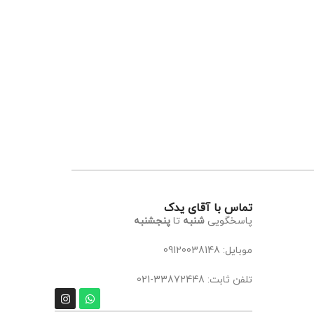
تماس با آقای یدک
پاسخگویی
شنبه
تا
پنجشنبه
موبایل: 09120038148
تلفن ثابت: 33872448-021