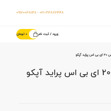
09120038148
-
021-33872448
ورود / ثبت نام
0
تومان
د آپکو