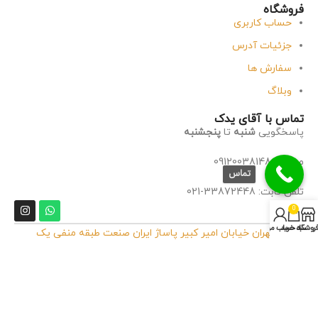
فروشگاه
حساب کاربری
جزئیات آدرس
سفارش ها
وبلاگ
تماس با آقای یدک
پاسخگویی
شنبه
تا
پنجشنبه
موبایل: 09120038148
تماس
تلفن ثابت: 33872448-021
0
روشگاه
سبد خرید
حساب من
آدرس:
تهران خیابان امیر کبیر پاساژ ایران صنعت طبقه منفی یک
پلاک 32
آدرس انبار:
تهران مشیریه انتهای بوعلی شرقی پلاک ۸۳