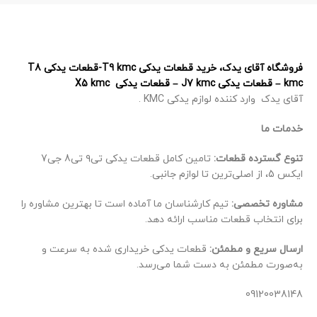
فروشگاه آقای یدک، خرید قطعات یدکی T9 kmc-قطعات یدکی T8
kmc – قطعات یدکی J7 kmc – قطعات یدکی X5 kmc
آقای یدک وارد کننده لوازم یدکی KMC .
خدمات ما
تنوع گسترده قطعات:
تامین کامل قطعات یدکی تی۹ تی8 جی7
ایکس 5، از اصلی‌ترین تا لوازم جانبی.
مشاوره تخصصی:
تیم کارشناسان ما آماده است تا بهترین مشاوره را
برای انتخاب قطعات مناسب ارائه دهد.
ارسال سریع و مطمئن:
قطعات یدکی خریداری شده به سرعت و
به‌صورت مطمئن به دست شما می‌رسد.
09120038148