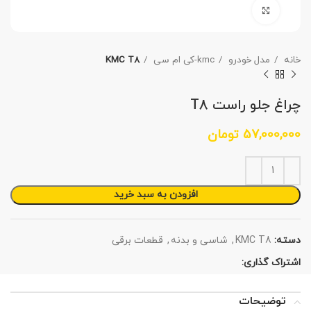
برای بزرگنمایی کلیک کنید
خانه
مدل خودرو
kmc-کی ام سی
KMC T8
چراغ جلو راست T8
57,000,000
تومان
افزودن به سبد خرید
دسته:
KMC T8
,
شاسی و بدنه
,
قطعات برقی
اشتراک گذاری:
توضیحات