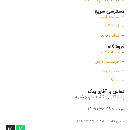
قطعات مصرفی kmc
دسترسی سریع
صفحه اصلی
فروشگاه
تماس با ما
فروشگاه
حساب کاربری
جزئیات آدرس
سفارش ها
وبلاگ
تماس با آقای یدک
پاسخگویی
شنبه
تا
پنجشنبه
موبایل: 09120038148
تلفن ثابت: 33872448-021