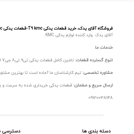
فروشگاه آقای یدک، خرید قطعات یدکی T9 kmc-قطعات یدکی T8 kmc – قطعات یدکی J7 kmc – قطعات یدکی X5 kmc
آقای یدک وارد کننده لوازم یدکی KMC .
خدمات ما
تنوع گسترده قطعات:
تامین کامل قطعات یدکی تی۹ تی8 جی7 ایکس 5، از اصلی‌ترین تا لوازم جانبی.
مشاوره تخصصی:
تیم کارشناسان ما آماده است تا بهترین مشاوره
ارسال سریع و مطمئن:
قطعات یدکی خریداری شده به سرعت و ب
09120038148
دسته بندی ها
دسترسی س