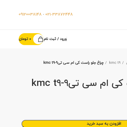
09120038148
-
021-33872448
ورود / ثبت نام
0
تومان
kmc t9
چراغ جلو راست کی ام سی تی9-kmc t9
ام سی تی9-kmc t9
افزودن به سبد خرید