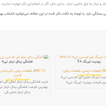
ارد و نیاز به ابزار خاصی ندارد. با این حال، اگر در انجام این کار مهارت ندار
 بستگی دارد. با توجه به نکات ذکر شده در این مقاله، می‌توانید انتخاب به
یونیت ایربگ T8
فشنگی پدال ترمز تی8
K
,
قطعات ایمنی
,
قطعات برقی
KMC T8
,
قطعات برقی
,
گیربکس و
13,000,000
تومان
قدرت
خرید یونیت ایربگ اصلی کی ام سی تی8
3,500,000
تومان
ین قیمت یونیت ایربگ تی8
پدال ترمز اصلی کی