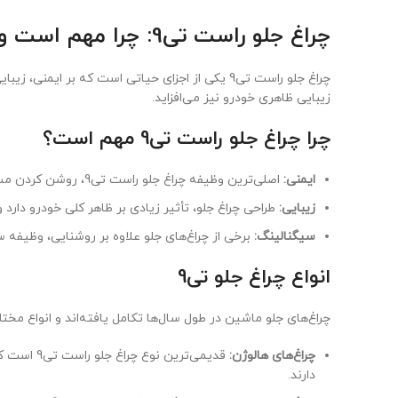
چراغ جلو راست تی9: چرا مهم است و چه انواعی دارد؟
چراغ جلو راست تی9 یکی از اجزای حیاتی است که ب
زیبایی ظاهری خودرو نیز می‌افزاید.
چرا چراغ جلو راست تی9 مهم است؟
ایمنی:
اصلی‌ترین وظیفه چراغ جلو راست تی9، روشن کردن مسیر در شب و شرایط جوی نامساعد است تا راننده بتواند با دید کافی رانندگی کند و از تصادفات جلوگیری کند.
زیبایی:
طراحی چراغ جلو، تأثیر زیادی بر ظاهر کلی خودرو دارد 
سیگنالینگ:
برخی از چراغ‌های جلو علاوه بر روشنایی، وظیفه سیگ
انواع چراغ جلو تی9
چراغ‌های جلو ماشین در طول سال‌ها تکامل یافته‌اند و انواع مختلف
چراغ‌های هالوژن:
قدیمی‌تری
دارند.