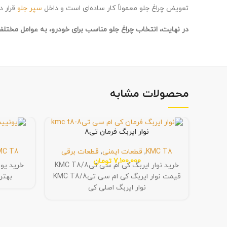
تعویض چراغ جلو معمولاً کار ساده‌ای است و داخل
سپر جلو
قرار د
در نهایت، انتخاب چراغ جلو مناسب برای خودرو، به عوامل مختلفی
محصولات مشابه
نوار ایربگ فرمان تی8
KMC T8
,
قطعات ایمنی
,
قطعات برقی
MC T8
7,100,000
تومان
خرید نوار ایربگ کی ام سی تی8/KMC T8
قیمت نوار ایربگ کی ام سی تی8/KMC T8
بهتر
نوار ایربگ اصلی کی