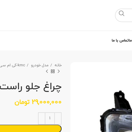
ما
تماس با ما
خانه
مدل خودرو
kmc-کی ام سی
چراغ جلو راست کی 
29,000,000
تومان