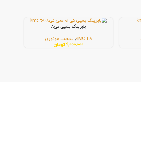
بلبرینگ پمپی تی8
KMC T8
,
قطعات موتوری
9,000,000
تومان
بهت