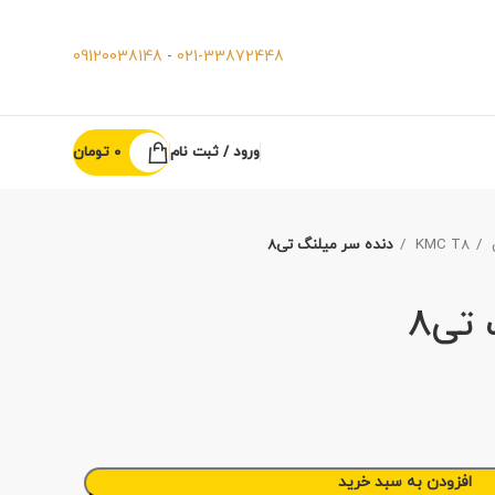
09120038148
-
021-33872448
ورود / ثبت نام
0
تومان
KMC T8
دنده سر میلنگ تی8
تی8
افزودن به سبد خرید