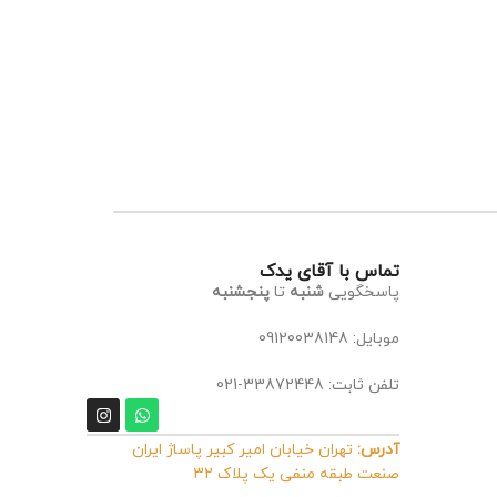
تماس با آقای یدک
پاسخگویی
شنبه
تا
پنجشنبه
موبایل: 09120038148
تلفن ثابت: 33872448-021
آدرس:
تهران خیابان امیر کبیر پاساژ ایران
صنعت طبقه منفی یک پلاک 32