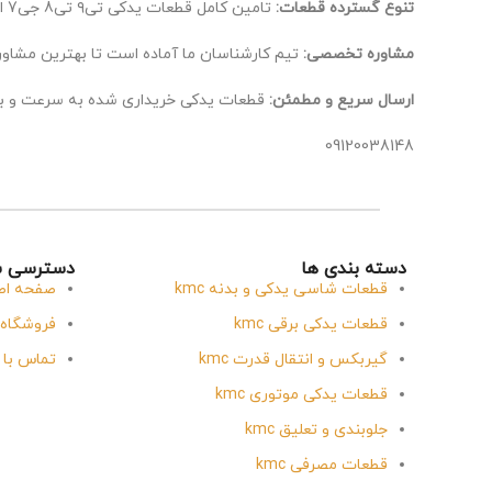
تنوع گسترده قطعات:
تامین کامل قطعات یدکی تی۹ تی8 جی7 ایکس 5، از اصلی‌ترین تا لوازم جانبی.
مشاوره تخصصی:
تیم کارشناسان ما آماده است تا بهترین مشاوره
ارسال سریع و مطمئن:
قطعات یدکی خریداری شده به سرعت و ب
09120038148
دسته بندی ها
دسترسی س
قطعات شاسی یدکی و بدنه kmc
صفحه اص
قطعات یدکی برقی kmc
فروشگاه
گیربکس و انتقال قدرت kmc
تماس با 
قطعات یدکی موتوری kmc
جلوبندی و تعلیق kmc
قطعات مصرفی kmc