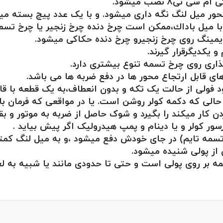
ی۸ نصب میشود.
حور میل لنگ نگه داری میشود. و با یک عدد پیچ بسته می
ا میل باداك،ممکن است چرخ دنده چرخ زنجیر یا چرخ تسمه
یمینگ روی چرخ زنجیرو چرخ دنده حکاکی میشود.
 یکدیگرقرار گیرند.
اری روی چرخ تسمه تنوع بیشتری دارد.
ای قابل ارتجاع محور ها در دفع ضربه ها می باشد.
 (تسمه تایم تی 8)باعث میشود فولی از حالت یک تکه و بدون انعطاف،به یک
الی که دکمه کولر روشن است. یا در مواقعی که فرمان با
دن کار میکند را بگیرد و شوک حاصل از ضربه به موتور و ب
پرسور کولر و یا دینام و پمپ هیدرولیک اگر پیش بیاید .
تسمه تایم) در جای خودش دفع میشود ،و به میل لنگ کمتر
از پولی شنیده میشود.
ه بر روی پولی است و حتی تا حدودی مانند یا شبیه به لغ