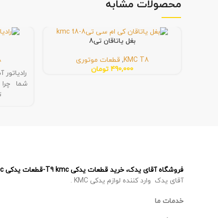
محصولات مشابه
بغل یاتاقان تی8
KMC T8
,
قطعات موتوری
8
490,000
تومان
شما چرا ر
ت
فروشگاه آقای یدک، خرید قطعات یدکی T9 kmc-قطعات یدکی T8 kmc – قطعات یدکی J7 kmc – قطعات یدکی X5 kmc
آقای یدک وارد کننده لوازم یدکی KMC .
خدمات ما