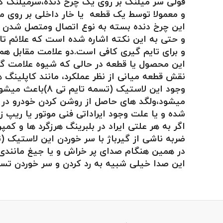
فولی سر میلنگ بر روی یک چرخ دنده،سرمیلنگ کی ام سی ت
و معمولا توسط یک قطعه یا خار داخلی بر روی م
این چرخ دنده بسته به نوع اتصال ومتصل شدن ب
و حتی به این نکته اشاره شده است که علائم تا
و برای تایم گیری کافی است.دو علامت مقابل هم و
این محصول یا قطعه در حالی که شیوه علامت گذ
نقش قطعه میانی از نظر عملکرد، مانند کاپلینگ ه
وجود این لاستیک
میشود،ولگد های حاصل از روشن کردن خودرو در ح
شده و یا علت وجود ایراداتی فنی موتور یا ریپ ز
اگر به هر علتی ایراد در بلبرینگ هرزگرد ها و کم
ضربه ناشی از گیرباژ با سر خوردن این لاستیک (
در همین هنگام صدای پر خراش و یا جیغ مانندی 
این صدا خیلی شبیه به رد کردن و سر خوردن تسم