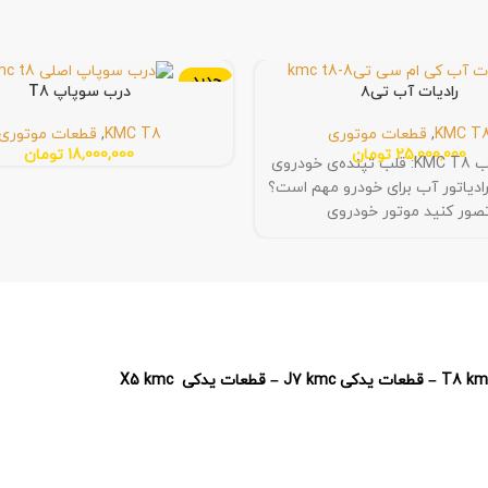
جدید
رادیات آب تی۸
درب سوپاپ T8
KMC T
,
قطعات موتوری
KMC T8
,
قطعات موتوری
25,000,000
تومان
18,000,000
تومان
رادیاتور آب KMC T8: قلب تپنده‌ی خودروی
ادیاتور آب برای خودرو مهم است؟
صور کنید موتور خودروی