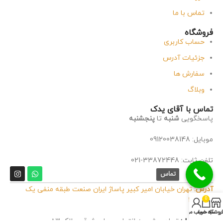
تماس با ما
فروشگاه
حساب کاربری
جزئیات آدرس
سفارش ها
وبلاگ
تماس با آقای یدک
پاسخگویی
شنبه
تا
پنجشنبه
موبایل: 09120038148
تلفن ثابت: 33872448-021
تماس
آدرس:
تهران خیابان امیر کبیر پاساژ ایران صنعت طبقه منفی یک
0
پلاک 32
روشگاه
سبد خرید
حساب من
آدرس انبار:
تهران مشیریه انتهای بوعلی شرقی پلاک ۸۳