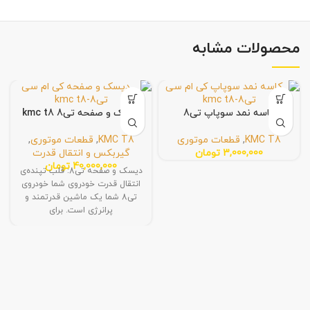
محصولات مشابه
کاسه نمد سوپاپ تی8
دیسک و صفحه تی8 kmc t8
KMC T8
,
قطعات موتوری
KMC T8
,
قطعات موتوری
,
3,000,000
تومان
گیربکس و انتقال قدرت
40,000,000
تومان
دیسک و صفحه تی8: قلب تپنده‌ی
انتقال قدرت خودروی شما خودروی
تی8 شما یک ماشین قدرتمند و
پرانرژی است. برای