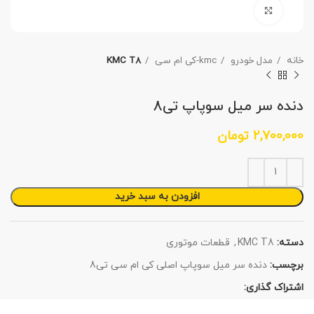
برای بزرگنمایی کلیک کنید
خانه
مدل خودرو
kmc-کی ام سی
KMC T8
دنده سر میل سوپاپ تی8
2,700,000
تومان
افزودن به سبد خرید
دسته:
KMC T8
,
قطعات موتوری
برچسب:
دنده سر میل سوپاپ اصلی کی ام سی تی8
اشتراک گذاری: