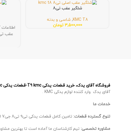
شلگیر عقب تی8
KMC T8
,
شاسی و بدنه
3,500,000
تومان
فروشگاه آقای یدک، خرید قطعات یدکی T9 kmc-قطعات یدکی T8 kmc – قطعات یدکی J7 kmc – قطعات یدکی X5 kmc
آقای یدک وارد کننده لوازم یدکی KMC .
خدمات ما
تنوع گسترده قطعات:
تامین کامل قطعات یدکی تی۹ تی8 جی7 ایکس 5، از اصلی‌ترین تا لوازم جانبی.
مشاوره تخصصی:
تیم کارشناسان ما آماده است تا بهترین مشاوره