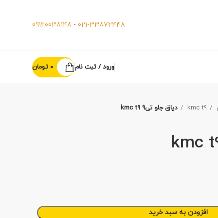
09120038148
-
021-33872448
ورود / ثبت نام
0
تومان
kmc t9
دیاق جلو تی9 kmc t9
افزودن به سبد خرید