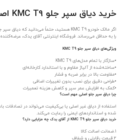
خرید دیاق سپر جلو KMC T9 اصلی با ضمانت و ارسال سریع
اگر مالک خودرو KMC T9 هستید، حتماً می‌د
را به حداقل می‌رساند. فروشگاه اینترنتی آقای یدک، عرضه‌کننده دیاق سپر جلو اصلی KMC T9 با ضمانت اصالت و کیفیت، 
ویژگی‌های دیاق سپر جلو KMC T9
•سازگار با تمام مدل‌های KMC T9
•ساخته‌شده از آلیاژ مقاوم و با استاندارد کارخانه‌ای
•مقاومت بالا در برابر ضربه و فشار
•طراحی دقیق برای نصب بدون تغییرات اضافی
•کمک به افزایش عمر سپر و کاهش هزینه تعمیرات
چرا دیاق سپر جلو اصلی مهم است؟
شده و استانداردهای ایمنی را رعایت می‌کند.
خرید دیاق سپر جلو KMC T9 از آقای یدک چه مزایایی دارد؟
1.ضمانت اصالت کالا
2.قیمت رقابتی و شفاف