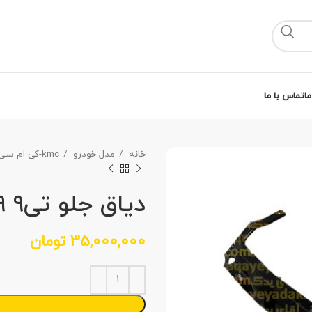
ما
تماس با ما
خانه
مدل خودرو
kmc-کی ام سی
دیاق جلو تی9 kmc t9
35,000,000
تومان