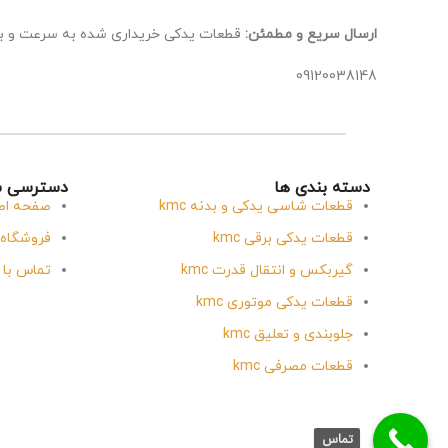
ارسال سریع و مطمئن:
قطعات یدکی خریداری شده به سرعت و ب
09120038148
دسته بندی ها
دسترسی س
قطعات شاسی یدکی و بدنه kmc
صفحه اص
قطعات یدکی برقی kmc
فروشگاه
گیربکس و انتقال قدرت kmc
تماس با 
قطعات یدکی موتوری kmc
جلوبندی و تعلیق kmc
قطعات مصرفی kmc
تماس