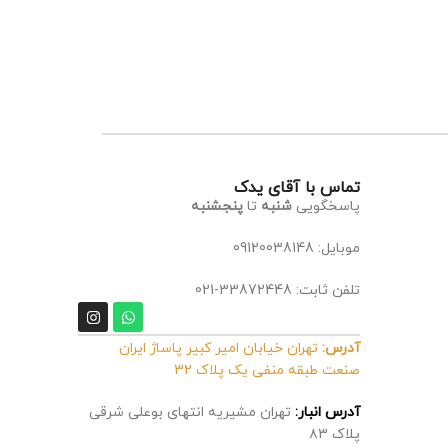
تماس با آقای یدک
پاسخگویی
شنبه
تا
پنجشنبه
موبایل: 09120038148
تلفن ثابت: 33872448-021
آدرس:
تهران خیابان امیر کبیر پاساژ ایران
صنعت طبقه منفی یک پلاک 32
آدرس انبار:
تهران مشیریه انتهای بوعلی شرقی
پلاک ۸۳