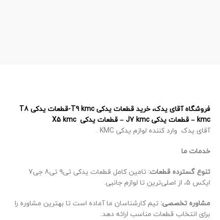
فروشگاه آقای یدک، خرید قطعات یدکی T9 kmc-قطعات یدکی T8
kmc – قطعات یدکی J7 kmc – قطعات یدکی X5 kmc
آقای یدک وارد کننده لوازم یدکی KMC .
خدمات ما
تنوع گسترده قطعات:
تامین کامل قطعات یدکی تی۹ تی8 جی7
ایکس 5، از اصلی‌ترین تا لوازم جانبی.
مشاوره تخصصی:
تیم کارشناسان ما آماده است تا بهترین مشاوره را
برای انتخاب قطعات مناسب ارائه دهد.