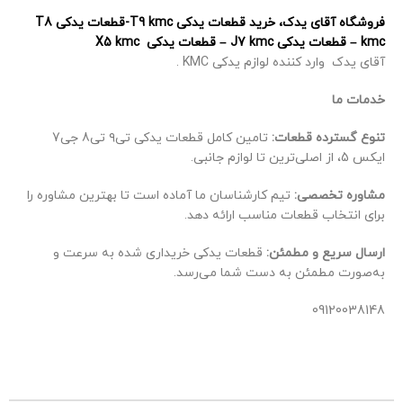
فروشگاه آقای یدک، خرید قطعات یدکی T9 kmc-قطعات یدکی T8
kmc – قطعات یدکی J7 kmc – قطعات یدکی X5 kmc
آقای یدک وارد کننده لوازم یدکی KMC .
خدمات ما
تنوع گسترده قطعات:
تامین کامل قطعات یدکی تی۹ تی8 جی7
ایکس 5، از اصلی‌ترین تا لوازم جانبی.
مشاوره تخصصی:
تیم کارشناسان ما آماده است تا بهترین مشاوره را
برای انتخاب قطعات مناسب ارائه دهد.
ارسال سریع و مطمئن:
قطعات یدکی خریداری شده به سرعت و
به‌صورت مطمئن به دست شما می‌رسد.
09120038148