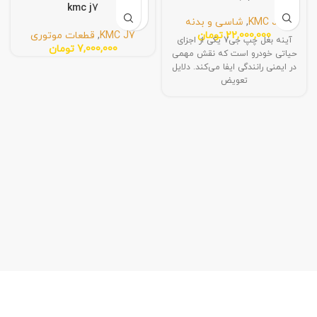
kmc j7
KMC J7
,
شاسی و بدنه
22,000,000
تومان
KMC J7
,
قطعات موتوری
آینه بغل چپ جی7 یکی از اجزای
7,000,000
تومان
حیاتی خودرو است که نقش مهمی
در ایمنی رانندگی ایفا می‌کند. دلایل
تعویض