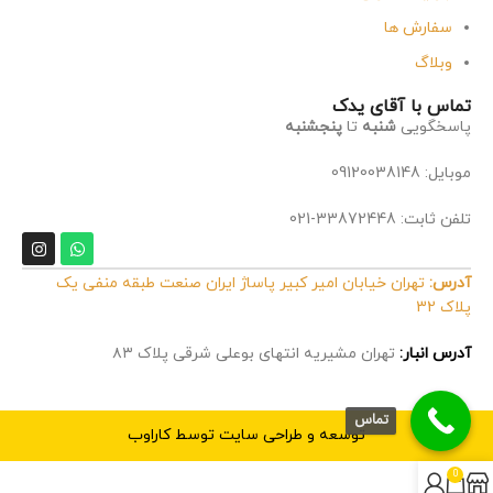
سفارش ها
وبلاگ
تماس با آقای یدک
پاسخگویی
شنبه
تا
پنجشنبه
موبایل: 09120038148
تلفن ثابت: 33872448-021
آدرس:
تهران خیابان امیر کبیر پاساژ ایران صنعت طبقه منفی یک
پلاک 32
آدرس انبار:
تهران مشیریه انتهای بوعلی شرقی پلاک ۸۳
تماس
توسعه و طراحی سایت توسط کاراوب
0