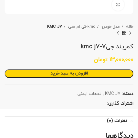
برای بزرگنمایی کلیک کنید
خانه
مدل خودرو
kmc-کی ام سی
KMC J7
کمربند جی7-kmc j7
13,000,000
تومان
افزودن به سبد خرید
دسته:
KMC J7
,
قطعات ایمنی
اشتراک گذاری:
نظرات (0)
دیدگاهها