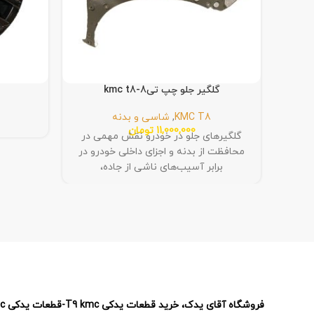
گلگیر جلو چپ تی8-kmc t8
KMC T8
,
شاسی و بدنه
11,000,000
تومان
گلگیرهای جلو در خودرو نقش مهمی در
محافظت از بدنه و اجزای داخلی خودرو در
برابر آسیب‌های ناشی از جاده،
فروشگاه آقای یدک، خرید قطعات یدکی T9 kmc-قطعات یدکی T8 kmc – قطعات یدکی J7 kmc – قطعات یدکی X5 kmc