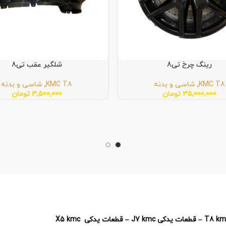
رینگ چرخ تی8
شلگیر عقب تی8
KMC T8
,
شاسی و بدنه
KMC T8
,
شاسی و بدنه
35,000,000
تومان
3,500,000
تومان