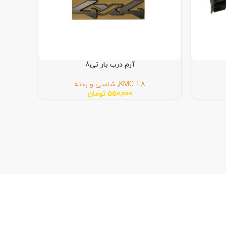
آرم درب بار تی8
KMC T8
,
شاسی و بدنه
550,000
تومان
است که 