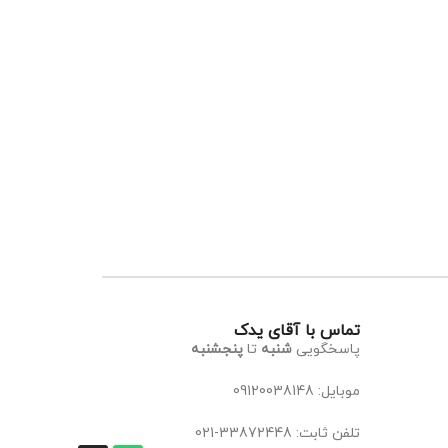
تماس با آقای یدک
پاسخگویی
شنبه
تا
پنجشنبه
موبایل: 09120038148
تلفن ثابت: 33872448-021