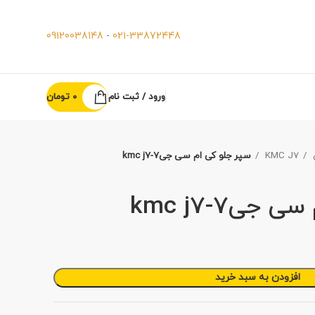
09120038148
-
021-33872448
ورود / ثبت نام
0
تومان
KMC J7
سپر جلو کی ام سی جی7-kmc j7
جی7-kmc j7
افزودن به سبد خرید