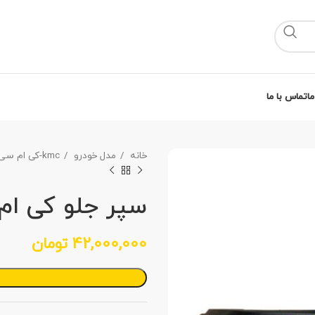
ما
تماس با ما
خانه
مدل خودرو
kmc-کی ام سی
سپر جلو کی ام سی 
42,000,000
تومان