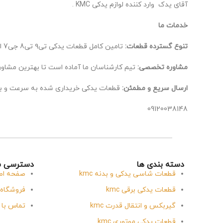
آقای یدک وارد کننده لوازم یدکی KMC .
خدمات ما
تنوع گسترده قطعات:
تامین کامل قطعات یدکی تی۹ تی8 جی7 ایکس 5، از اصلی‌ترین تا لوازم جانبی.
مشاوره تخصصی:
تیم کارشناسان ما آماده است تا بهترین مشاوره
ارسال سریع و مطمئن:
قطعات یدکی خریداری شده به سرعت و ب
09120038148
دسته بندی ها
دسترسی س
قطعات شاسی یدکی و بدنه kmc
صفحه اص
قطعات یدکی برقی kmc
فروشگاه
گیربکس و انتقال قدرت kmc
تماس با 
قطعات یدکی موتوری kmc