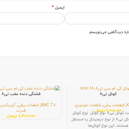
*
ایمیل
باره دیدگاهی می‌نویسم.
کوئل تی8
فشنگی دنده عقب تی8
K
,
قطعات برقی
,
قطعات موتوری
KMC T8
,
قطعات برقی
,
گیربکس و
6,000,000
تومان
قدرت
مشخصات کوئل تی8 نوع کوئل: نوع کوئل:
8,300,000
تومان
معمولاً کوئل‌ تی8 از نوع دیجیتال یا مستقل
هستند. این نوع کوئل‌ها