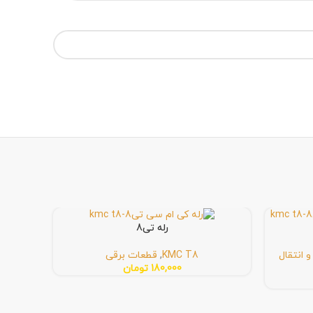
رله تی8
 انتقال
KMC T8
,
قطعات برقی
180,000
تومان