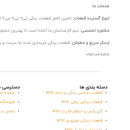
خدمات ما
تنوع گسترده قطعات:
تامین کامل قطعات یدکی تی۹ تی8 جی7 ایکس 5، از اصلی‌ترین تا لوازم جانبی.
مشاوره تخصصی:
تیم کارشناسان ما آماده است تا بهترین مشاوره
ارسال سریع و مطمئن:
قطعات یدکی خریداری شده به سرعت و ب
09120038148
دسته بندی ها
دسترسی س
قطعات شاسی یدکی و بدنه kmc
صفحه اص
قطعات یدکی برقی kmc
فروشگاه
گیربکس و انتقال قدرت kmc
تماس با 
قطعات یدکی موتوری kmc
جلوبندی و تعلیق kmc