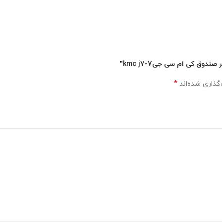
وق کی ام سی جی7-kmc j7”
*
گذاری شده‌اند