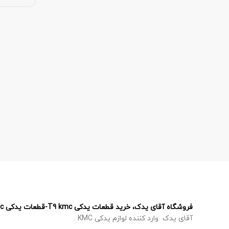
فروشگاه آقای یدک، خرید قطعات یدکی T9 kmc-قطعات یدکی T8 kmc – قطعات یدکی J7 kmc – قطعات یدکی X5 kmc
آقای یدک وارد کننده لوازم یدکی KMC .