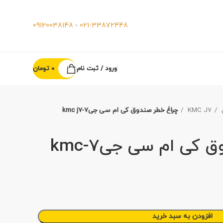
09120038148
-
021-33872448
ورود / ثبت نام
0
تومان
KMC J7
چراغ خطر صندوق کی ام سی جی7-kmc j7
چراغ خطر صندوق کی ام سی جی7-kmc
افزودن به سبد خرید