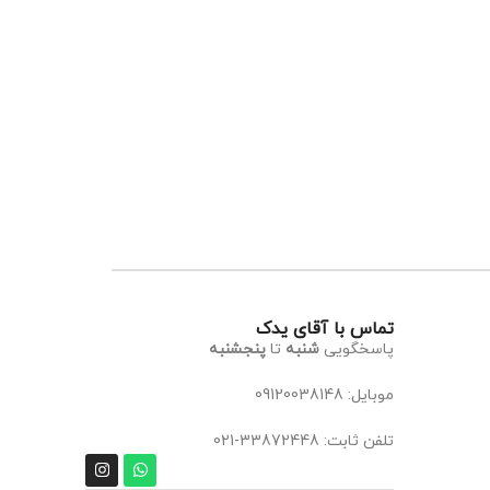
تماس با آقای یدک
پاسخگویی
شنبه
تا
پنجشنبه
موبایل: 09120038148
تلفن ثابت: 33872448-021