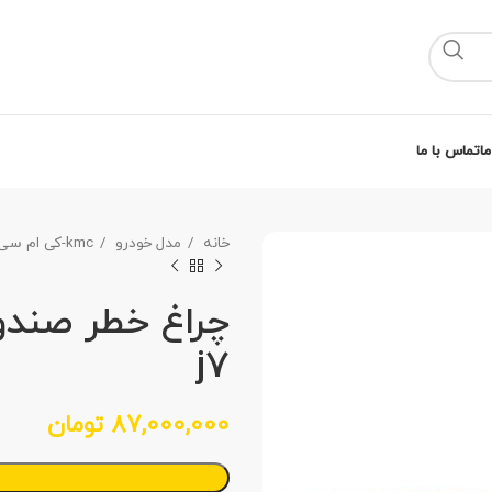
ما
تماس با ما
خانه
مدل خودرو
kmc-کی ام سی
j7
87,000,000
تومان