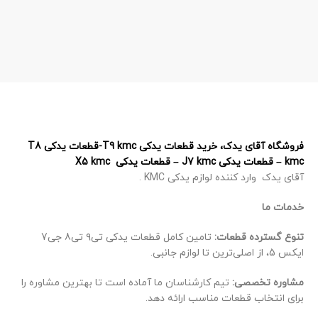
فروشگاه آقای یدک، خرید قطعات یدکی T9 kmc-قطعات یدکی T8
kmc – قطعات یدکی J7 kmc – قطعات یدکی X5 kmc
آقای یدک وارد کننده لوازم یدکی KMC .
خدمات ما
تنوع گسترده قطعات:
تامین کامل قطعات یدکی تی۹ تی8 جی7
ایکس 5، از اصلی‌ترین تا لوازم جانبی.
مشاوره تخصصی:
تیم کارشناسان ما آماده است تا بهترین مشاوره را
برای انتخاب قطعات مناسب ارائه دهد.