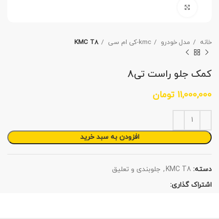
برای بزرگنمایی کلیک کنید
خانه
مدل خودرو
kmc-کی ام سی
KMC T8
کمک جلو راست تی8
11,000,000
تومان
افزودن به سبد خرید
دسته:
KMC T8
,
جلوبندی و تعلیق
اشتراک گذاری: