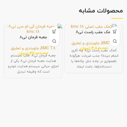
محصولات مشابه
کمک عقب راست تی8
جعبه فرمان تی٨
KMC T8
,
جلوبندی و تعلیق
KMC T8
,
جلوبندی و تعلیق
4,800,000
تومان
کمک عقب راست تی8 چه کاری
47,000,000
تومان
جعبه فرمان تی٨: قلب سیستم
انجام میده؟ جذب ضربات: هرگونه
هدایت جعبه فرمان تی٨ یکی از
ناهمواری در جاده مثل چاله‌ها یا
اجزای حیاتی سیستم هدایت خودرو
دست‌اندازها، باعث ایجاد
است که وظیفه تبدیل