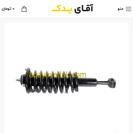
منو
0
تومان