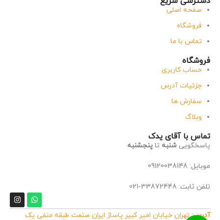
دسترسی سریع
صفحه اصلی
فروشگاه
تماس با ما
فروشگاه
حساب کاربری
جزئیات آدرس
سفارش ها
وبلاگ
تماس با آقای یدک
پاسخگویی
شنبه
تا
پنجشنبه
موبایل: 09120038148
تلفن ثابت: 33872448-021
آدرس:
تهران خیابان امیر کبیر پاساژ ایران صنعت طبقه منفی یک