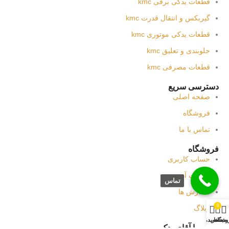
قطعات یدکی برقی kmc
گیربکس و انتقال قدرت kmc
قطعات یدکی موتوری kmc
جلوبندی و تعلیق kmc
قطعات مصرفی kmc
دسترسی سریع
صفحه اصلی
فروشگاه
تماس با ما
فروشگاه
حساب کاربری
جزئیات آدرس
تماس
سفارش ها
0
وبلاگ
وشگاه
سبد خرید
حساب من
تماس با آقای یدک