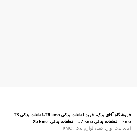
فروشگاه آقای یدک، خرید قطعات یدکی T9 kmc-قطعات یدکی T8
kmc – قطعات یدکی J7 kmc – قطعات یدکی X5 kmc
آقای یدک وارد کننده لوازم یدکی KMC .