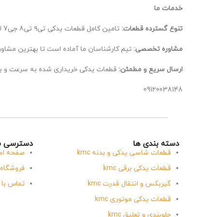
خدمات ما
تنوع گسترده قطعات:
تامین کامل قطعات یدکی تی۹ تی8 جی7 ایکس 5، از اصلی‌ترین تا لوازم جانبی.
مشاوره تخصصی:
تیم کارشناسان ما آماده است تا بهترین مشاوره
ارسال سریع و مطمئن:
قطعات یدکی خریداری شده به سرعت و ب
09120038148
دسته بندی ها
دسترسی س
قطعات شاسی یدکی و بدنه kmc
صفحه اص
قطعات یدکی برقی kmc
فروشگاه
گیربکس و انتقال قدرت kmc
تماس با 
قطعات یدکی موتوری kmc
جلوبندی و تعلیق kmc