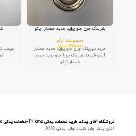
بلبرینگ چرخ جلو پراید جدید خطدار آپکو
کم
محصولات آپکو
468,000
تومان
خرید بلبرینگ چرخ جلو پراید جدید خطدار
قیمت کم
آپکو قیمتا بلبرینگ چرخ جلو پراید جدید
کم
خطدار آپکو
فروشگاه آقای یدک، خرید قطعات یدکی T9 kmc-قطعات یدکی T8 kmc – قطعات یدکی J7 kmc – قطعات یدکی X5 kmc
آقای یدک وارد کننده لوازم یدکی KMC .