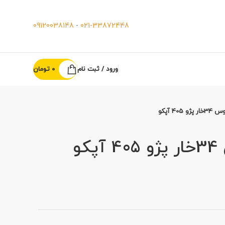
09120038148
-
021-33872448
ورود / ثبت نام
0
تومان
405 آپکو
و