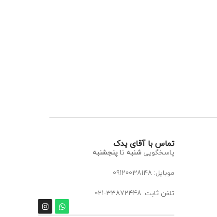
تماس با آقای یدک
پاسخگویی
شنبه
تا
پنجشنبه
موبایل: 09120038148
تلفن ثابت: 33872448-021