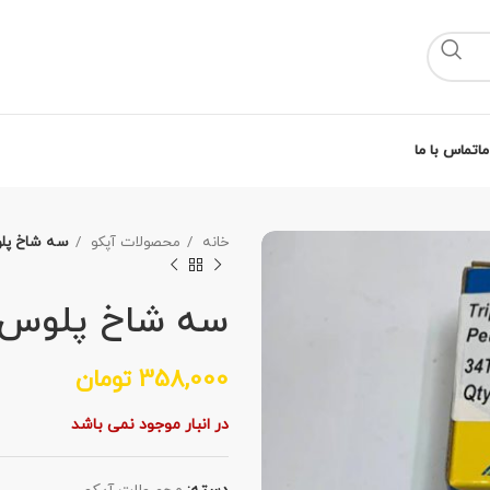
ما
تماس با ما
خانه
محصولات آپکو
سه شاخ پلوس 34خار پژو 
سه شاخ پلوس 34خار پژو 405 آپک
358,000
تومان
در انبار موجود نمی باشد